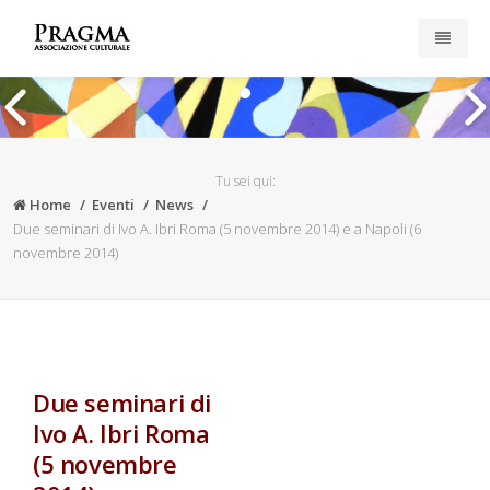
Home
Pubblicazioni
Tu sei qui:
Home
Eventi
News
Iscriviti
Due seminari di Ivo A. Ibri Roma (5 novembre 2014) e a Napoli (6
novembre 2014)
Esplora il sito
News
Privacy & Cookies
Due seminari di
Ivo A. Ibri Roma
(5 novembre