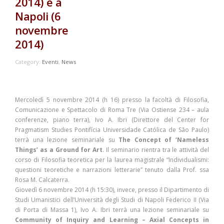
2014) e a
Napoli (6
novembre
2014)
Category:
Eventi
,
News
Mercoledì 5 novembre 2014 (h 16) presso la facoltà di Filosofia,
Comunicazione e Spettacolo di Roma Tre
(Via Ostiense 234 – aula
conferenze, piano terra), Ivo A. Ibri (Direttore del Center for
Pragmatism Studies
Pontifícia Universidade Católica de São Paulo
)
terrà una lezione seminariale su
The Concept of ‘Nameless
Things’ as a Ground for Art
. Il seminario rientra tra le attività del
corso di Filosofia teoretica per la laurea magistrale “Individualismi:
questioni teoretiche e narrazioni letterarie” tenuto dalla Prof. ssa
Rosa M. Calcaterra.
Giovedì 6 novembre
2014 (h 15:30), invece, presso il
Dipartimento di
Studi Umanistici dell’Università degli Studi di Napoli Federico II (Via
di Porta di Massa 1)
, Ivo A. Ibri
terrà una lezione seminariale su
Community of Inquiry and Learning – Axial Concepts in