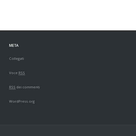
META
Collegati
Voce
RSS
RSS
dei commenti
WordPress.org