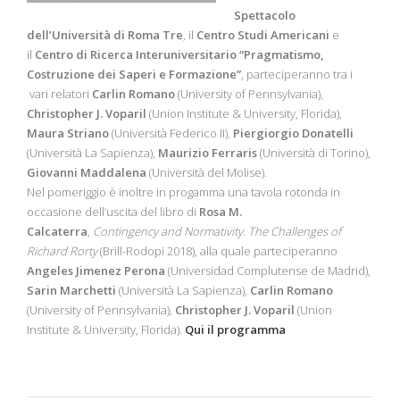
Spettacolo
dell’Università di Roma Tre
, il
Centro Studi Americani
e
il
Centro di Ricerca Interuniversitario “Pragmatismo,
Costruzione dei Saperi e Formazione”
, parteciperanno tra i
vari relatori
Carlin Romano
(University of Pennsylvania),
Christopher J. Voparil
(Union Institute & University, Florida),
Maura Striano
(Università Federico II),
Piergiorgio Donatelli
(Università La Sapienza),
Maurizio Ferraris
(Università di Torino),
Giovanni Maddalena
(Università del Molise).
Nel pomeriggio è inoltre in progamma una tavola rotonda in
occasione dell’uscita del libro di
Rosa M.
Calcaterra
,
Contingency and Normativity. The Challenges of
Richard Rorty
(Brill-Rodopi 2018), alla quale parteciperanno
Angeles Jimenez Perona
(Universidad Complutense de Madrid),
Sarin Marchetti
(Università La Sapienza),
Carlin Romano
(University of Pennsylvania),
Christopher J. Voparil
(Union
Institute & University, Florida).
Qui il programma