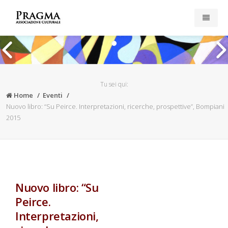
Home
Pubblicazioni
Tu sei qui:
Home
Eventi
Iscriviti
Nuovo libro: “Su Peirce. Interpretazioni, ricerche, prospettive”, Bompiani
2015
Esplora il sito
News
Privacy & Cookies
Nuovo libro: “Su
Peirce.
Interpretazioni,