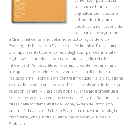
contempo il padre della
semiotica e l’autore di una
originale interpretazione
del mondo. Gli scritti di
questo volume nascono da
seminari e convegni tenuti
a Milano nel centenario della morte, sotto l’egida del Club
Psòmega, dell’Università Statale e del Politecnico. È un volume
che rappresenta tutte le correnti degli studi peirceani in Italia:
dagli aspetti e problemi teoretici e ontologici, alle relazioni e
influenze di Peirce su filosofi e semiotici contemporanei, sino
alle applicazioni e reinterpretazioni della sua riflessione alla
realtà odierna. Il libro si apre con tre introduzioni alla discussione
e considerazione complessiva di Peirce: tre visioni d’insieme su
questioni centrali – una ricognizione sulla “semiosi progettuale”
nel progresso della ricerca peirceana, di Massimo Bonfantini; la
difesa della fondamentalità dell’icona, ovvero dell’“iconismo
primario”, da parte di Umberto Eco; e una “nuova antropologia
pragmatica”, che si ispira a Peirce, ma non solo, di Rossella
Fabbrichesi.