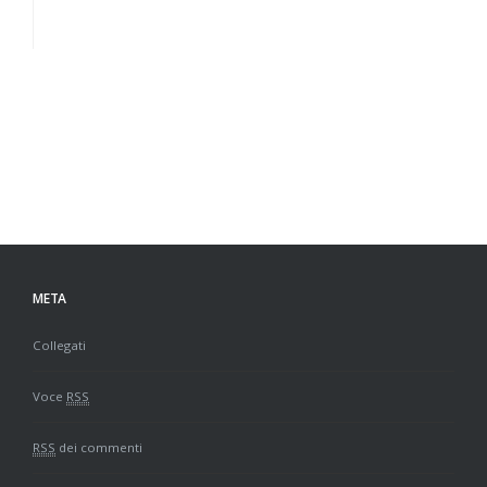
META
Collegati
Voce
RSS
RSS
dei commenti