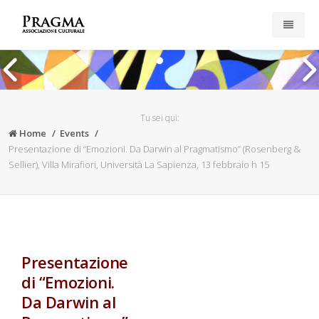
Home
Pubblicazioni
Tu sei qui:
Home
Events
Iscriviti
Presentazione di “Emozioni. Da Darwin al Pragmatismo” (Rosenberg &
Sellier), Villa Mirafiori, Università La Sapienza, 13 febbraio h 15
Esplora il sito
News
Privacy & Cookies
Presentazione
di “Emozioni.
Da Darwin al