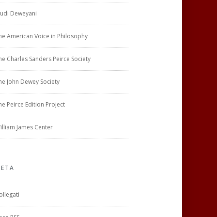
tudi Deweyani
he American Voice in Philosophy
he Charles Sanders Peirce Society
he John Dewey Society
he Peirce Edition Project
illiam James Center
ETA
ollegati