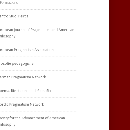
 Formazione
entro Studi Peirce
uropean Journal of Pragmatism and American
hilosophy
uropean Pragmatism Association
ilosofie pedagogiche
erman Pragmatism Network
oema. Rivista online di filosofia
ordic Pragmatism Network
ociety for the Advancement of American
hilosophy