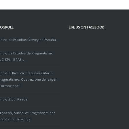
LOGROLL
LIKE US ON FACEBOOK
ntro de Estudios Dewey en España
ntro de Estudos de Pragmatismo
UC-SP) – BRASIL
ntro di Ricerca Interuniversitario
ragmatismo, Costruzione dei saperi
Formazione"
ntro Studi Peirce
ropean Journal of Pragmatism and
erican Philosophy