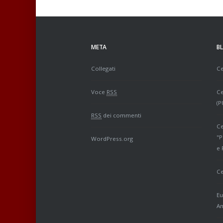
META
B
Collegati
Ce
Voce
RSS
Ce
(P
RSS
dei commenti
Ce
"P
WordPress.org
e 
Ce
Eu
Am