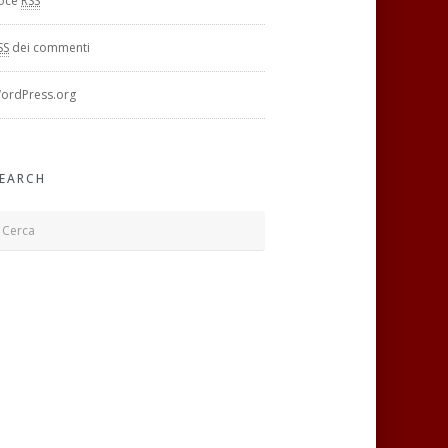
oce
RSS
SS
dei commenti
ordPress.org
EARCH