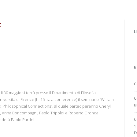
:
L
à
B
C
ì 30 maggio si terrà presso il Dipartimento di Filosofia
C
Università di Firenze (h. 15, sala conferenze) il seminario “William
B
: Philosophical Connections”, al quale parteciperanno Cheryl
, Anna Boncompagni, Paolo Tripoldi e Roberto Gronda.
ederà Paolo Parrini
C
"
F