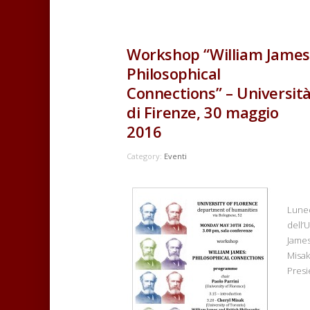
Workshop “William James
Philosophical
Connections” – Universit
di Firenze, 30 maggio
2016
Category:
Eventi
Luned
dell’
James
Misak
Presi