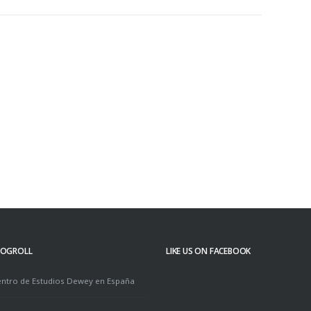
LOGROLL
LIKE US ON FACEBOOK
ntro de Estudios Dewey en España