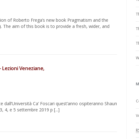
T
tion of Roberto Frega’s new book Pragmatism and the
The aim of this book is to provide a fresh, wider, and
T
T
W
 Lezioni Veneziane,
M
C
te dall’Università Ca’ Foscari quest’anno ospiteranno Shaun
3, 4, e 5 settembre 2019 p [...]
V
R