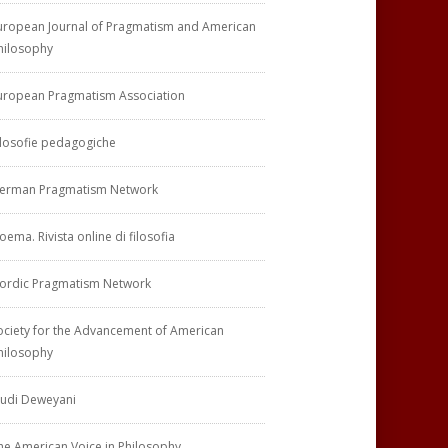
uropean Journal of Pragmatism and American
hilosophy
uropean Pragmatism Association
ilosofie pedagogiche
erman Pragmatism Network
oema. Rivista online di filosofia
ordic Pragmatism Network
ociety for the Advancement of American
hilosophy
tudi Deweyani
he American Voice in Philosophy