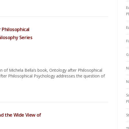
E
P
E
 Philosophical
ilosophy Series
F
G
N
 of Michela Bella’s book, Ontology after Philosophical
fter Philosophical Psychology addresses the question of
N
S
P
nd the Wide View of
S
T