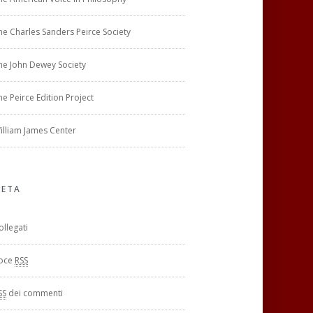
he Charles Sanders Peirce Society
he John Dewey Society
he Peirce Edition Project
illiam James Center
ETA
ollegati
oce
RSS
SS
dei commenti