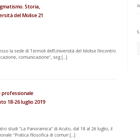
agmatismo. Storia,
W
rsità del Molise 21
S
so la sede di Termoli dell’Università del Molise l’incontro
icazione, comunicazione“, seg [...]
e professionale
uto 18-26 luglio 2019
ro studi “La Panoramica” di Acuto, dal 18 al 26 luglio, il
nale “Pratica filosofica di comun [...]