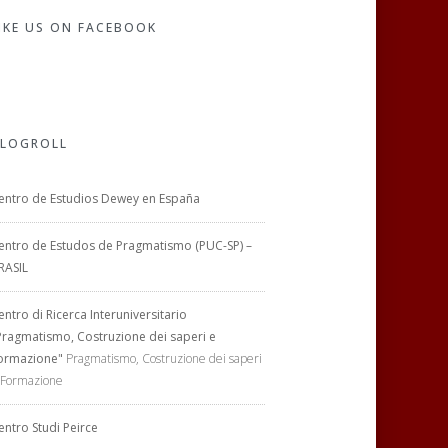
IKE US ON FACEBOOK
LOGROLL
entro de Estudios Dewey en España
entro de Estudos de Pragmatismo (PUC-SP) –
RASIL
entro di Ricerca Interuniversitario
Pragmatismo, Costruzione dei saperi e
ormazione"
Pragmatismo, Costruzione dei saperi
 Formazione
entro Studi Peirce