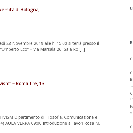
L
ersità di Bologna,
B
ovedì 28 Novembre 2019 alle h. 15.00 si terrà presso il
 “Umberto Eco” – via Marsala 26, Sala Ro [...]
C
C
B
ivism” – Roma Tre, 13
C
"
F
e
ISM Dipartimento di Filosofia, Comunicazione e
34) AULA VERRA 09:00 Introduzione ai lavori Rosa M.
C